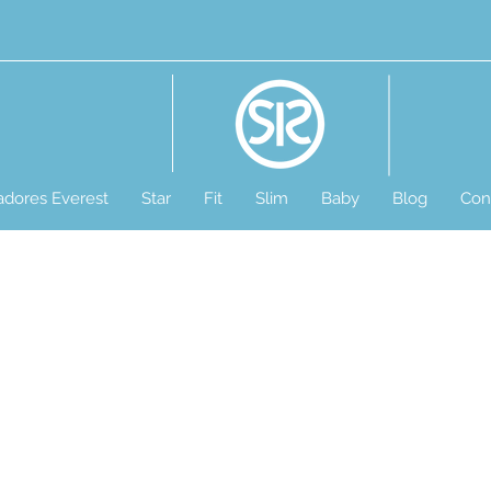
cadores Everest
Star
Fit
Slim
Baby
Blog
Con