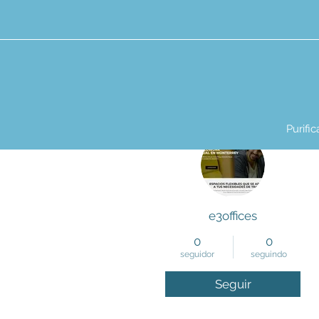
Purifi
Mais ações
e3offices
0
0
seguidor
seguindo
Seguir